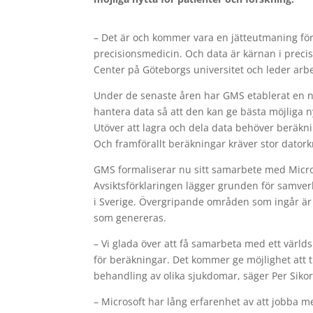
–​ Det är och kommer vara en jätteutmaning f
precisionsmedicin. Och data är kärnan i preci
Center på Göteborgs universitet och leder ar
Under de senaste åren har GMS etablerat en nat
hantera data så att den kan ge bästa möjliga n
Utöver att lagra och dela data behöver beräkni
Och framförallt beräkningar kräver stor datorkr
GMS formaliserar nu sitt samarbete med Micro
Avsiktsförklaringen lägger grunden för samverk
i Sverige. Övergripande områden som ingår är m
som genereras.
–​ Vi glada över att få samarbeta med ett värl
för beräkningar. Det kommer ge möjlighet att 
behandling av olika sjukdomar, säger Per Sikor
–​ Microsoft har lång erfarenhet av att jobba m