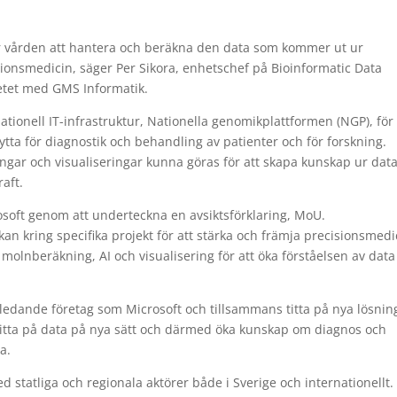
ör vården att hantera och beräkna den data som kommer ut ur
sionsmedicin, säger Per Sikora, enhetschef på Bioinformatic Data
betet med GMS Informatik.
ionell IT-infrastruktur, Nationella genomikplattformen (NGP), för 
ytta för diagnostik och behandling av patienter och för forskning.
ngar och visualiseringar kunna göras för att skapa kunskap ur data
aft.
soft genom att underteckna en avsiktsförklaring, MoU.
an kring specifika projekt för att stärka och främja precisionsmedi
olnberäkning, AI och visualisering för att öka förståelsen av data
dsledande företag som Microsoft och tillsammans titta på nya lösnin
titta på data på nya sätt och därmed öka kunskap om diagnos och
a.
ed statliga och regionala aktörer både i Sverige och internationellt.