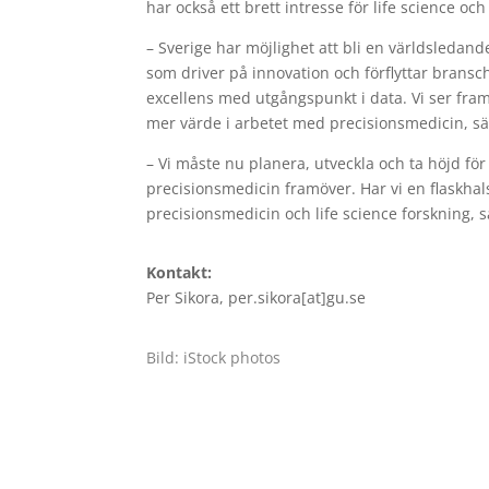
har också ett brett intresse för life science oc
–​ Sverige har möjlighet att bli en världsledan
som driver på innovation och förflyttar brans
excellens med utgångspunkt i data. Vi ser fra
mer värde i arbetet med precisionsmedicin, sä
–​ Vi måste nu planera, utveckla och ta höjd f
precisionsmedicin framöver. Har vi en flaskha
precisionsmedicin och life science forskning, s
Kontakt:
Per Sikora, per.sikora[at]gu.se
Bild: iStock photos