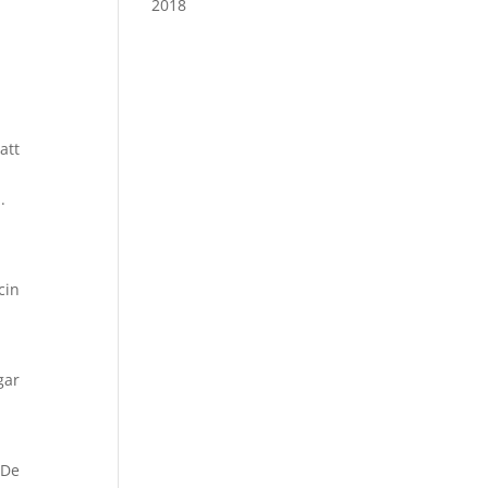
2018
att
.
cin
gar
 De