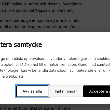
r GMS solida tumörer och docent, överläkare
demiska sjukhuset/Uppsala universitet.
m inkluderas gener som idag inte är direkt
e till en behandling men som har en känd
ologisk betydelse. För patienter ger det nya
ter att inkluderas i framtida kliniska studier
tera samtycke
t få tillgång till kommande målinriktade
ingar.
t ge den bästa upplevelsen använder vi teknologier som cookies
gra och/eller få åtkomst till enhetsinformation. Genom att samtyck
teknologier kan vi behandla data såsom surfbeteende eller unik
bete
nna webbplats.
arna har vi samlat ett tvärprofessionellt team
Avvisa alla
Inställningar
Acceptera a
informatiker och andra yrkesgrupper, säger
 har ett hundratal personer från alla