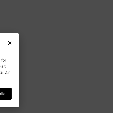
×
 för
a till
a ID:n
lla