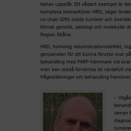
behov uppstår. Ett sådant exempel är de
komplexa biomarkören HRD, säger Ander
co-chair GMS solida tumörer och överläk
Klinisk genetik, patologi och molekylär d
Region Skåne.
HRD, homolog rekombinationsdefekt, ingå
genpanelen för att kunna förutse svar på
behandling med PARP-hämmare vid ovari
men kan också förväntas bli värdefull vid 
frågeställningar om behandling framöver.
– Utgån
behandl
ramen f
diagnos
tumörer