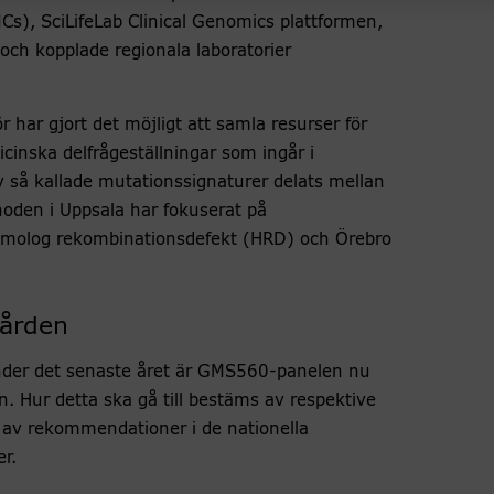
s), SciLifeLab Clinical Genomics plattformen,
och kopplade regionala laboratorier
har gjort det möjligt att samla resurser för
icinska delfrågeställningar som ingår i
 så kallade mutationssignaturer delats mellan
noden i Uppsala har fokuserat på
molog rekombinationsdefekt (HRD) och Örebro
vården
under det senaste året är GMS560-panelen nu
n. Hur detta ska gå till bestäms av respektive
g av rekommendationer i de nationella
r.