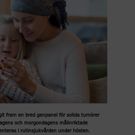
t fram en bred genpanel för solida tumörer
 dagens och morgondagens målinriktade
nteras i rutinsjukvården under hösten
.