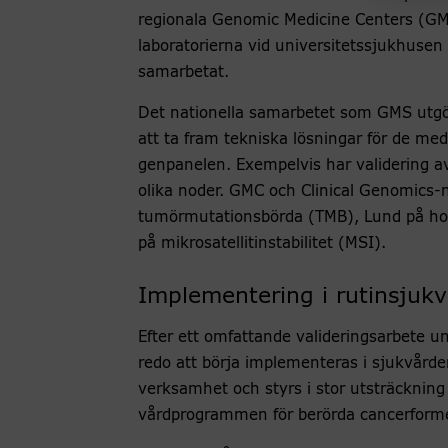
regionala Genomic Medicine Centers (GMC
laboratorierna vid universitetssjukhusen 
samarbetat.
Det nationella samarbetet som GMS utgör 
att ta fram tekniska lösningar för de med
genpanelen. Exempelvis har validering av
olika noder. GMC och Clinical Genomics-
tumörmutationsbörda (TMB), Lund på ho
på mikrosatellitinstabilitet (MSI).
Implementering i rutinsjuk
Efter ett omfattande valideringsarbete 
redo att börja implementeras i sjukvårde
verksamhet och styrs i stor utsträcknin
vårdprogrammen för berörda cancerforme