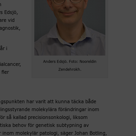
n
s Edsjö,
are vid
iagnostik,
r i
Anders Edsjö. Foto: Nooreldin
alcancer,
Zendehrokh.
fler
gspunkten har varit att kunna täcka både
ingsstyrande molekylära förändringar inom
ör så kallad precisionsonkologi, liksom
tiska behov för genetisk subtypning av
 inom molekylär patologi, säger Johan Botling,