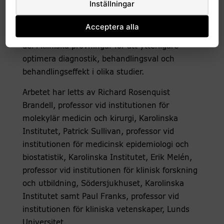
Inställningar
flertalet är nästa steg att fylla i de
kunskapsluckor som fortfarande finns. Till
Acceptera alla
exempel genom att lägga till genomik som en
del i kliniska prövningar för att ytterligare
optimera diagnostik, behandlingsval och
behandlingseffekt i olika studier.
Arbetet har letts av Richard Rosenquist
Brandell, professor vid institutionen för
molekylär medicin och kirurgi, Karolinska
Institutet, Patrick Sullivan, professor vid
institutionen för medicinsk epidemiologi och
biostatistik, Karolinska Institutet, Erik Melén,
professor vid institutionen för klinisk forskning
och utbildning, Södersjukhuset, Karolinska
Institutet samt Paul Franks, professor vid
institutionen för kliniska vetenskaper, Lunds
Universitet.