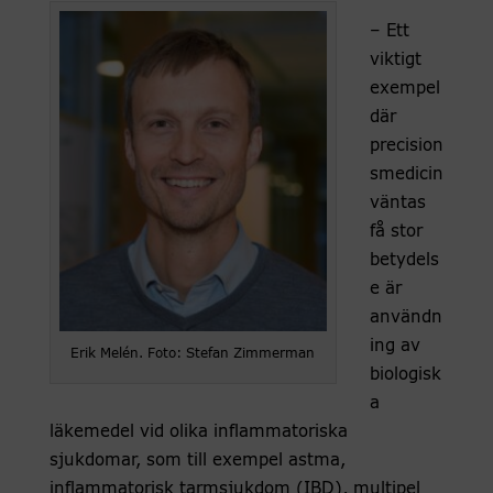
– Ett
viktigt
exempel
där
precision
smedicin
väntas
få stor
betydels
e är
användn
ing av
Erik Melén. Foto: Stefan Zimmerman
biologisk
a
läkemedel vid olika inflammatoriska
sjukdomar, som till exempel astma,
inflammatorisk tarmsjukdom (IBD), multipel