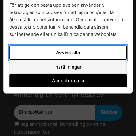
För att ge den bästa upplevelsen använder vi
teknologier som cookies för att lagra och/eller få
åtkomst till enhetsinformation. Genom att samtycka till
dessa teknologier kan vi behandla data såsom
surfbeteende eller unika ID:n på denna webbplats.
c/o Enheten för forskning och utveckling
Avvisa alla
Avdelningen för hälso- och sjukvårdsstyrning
Region Skåne
Inställningar
291 89 Kristianstad
Acceptera alla
Tillgänglighetsredogörelse
Anmäl dig till vårt nyhetsbrev
Epost
behandling av mina
Jag samtycker till
personuppgifter