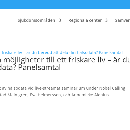
Sjukdomsområden
Regionala center
Samver
öjligheter till ett friskare liv – är d
data? Panelsamtal
 av hälsodata vid live-streamat seminarium under Nobel Calling
dstad Malmgren, Eva Helmersson, och Annemieke Ålenius.