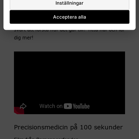
Inställningar
Ny teknik gör det möjligt att kartlägga ett
barns hela arvsmassa och på så sätt hitta
Acceptera alla
mutationer som kan orsaka cancer. Har du
svårt att förstå hur det går till? Titta här och lär
dig mer!
Precisionsmedicin på 100 sekunder