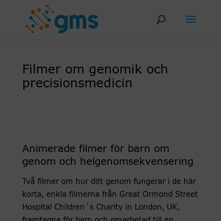
Skip
to
content
Filmer om genomik och
precisionsmedicin
Animerade filmer för barn om
genom och helgenomsekvensering
Två filmer om hur ditt genom fungerar i de här
korta, enkla filmerna från Great Ormond Street
Hospital Children´s Charity in London, UK,
framtagna för barn och omarbetad till en