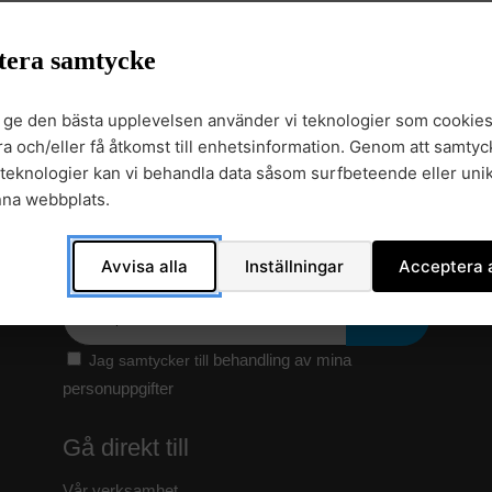
 analyser som GMS har utvecklat i samarbete med Clinical Genomics
tera samtycke
gsanalyser av kliniska prov som har utförts genom sjukvårdens labo
t ge den bästa upplevelsen använder vi teknologier som cookies
gra och/eller få åtkomst till enhetsinformation. Genom att samtyck
teknologier kan vi behandla data såsom surfbeteende eller unik
nna webbplats.
Anmäl dig till vårt nyhetsbrev
Avvisa alla
Inställningar
Acceptera a
Epost
behandling av mina
Jag samtycker till
personuppgifter
Gå direkt till
Vår verksamhet