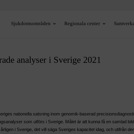
Sjukdomsområden
Regionala center
Samverk
ade analyser i Sverige 2021
es nationella satsning inom genomik-baserad precisionsdiagnostik
ngsanalyser som utförs i Sverige. Målet är att kunna få en samlad bi
ligen i Sverige, det vill säga Sveriges kapacitet idag, och utifrån de