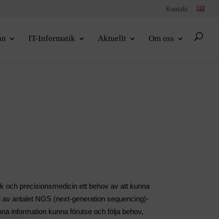
Kontakt
an
IT-Informatik
Aktuellt
Om oss
 och precisionsmedicin ett behov av att kunna
ld av antalet NGS (next-generation sequencing)-
nna information kunna förutse och följa behov,