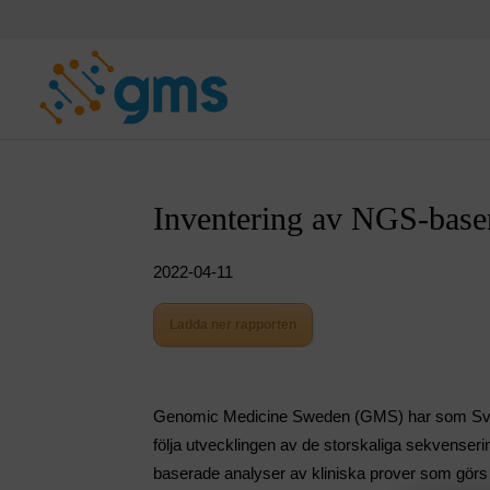
Skip
to
content
Inventering av NGS-baser
2022-04-11
Ladda ner rapporten
Genomic Medicine Sweden (GMS) har som Sverig
följa utvecklingen av de storskaliga sekvenseri
baserade analyser av kliniska prover som görs år