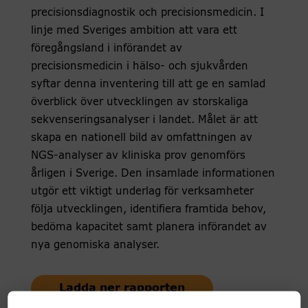
precisionsdiagnostik och precisionsmedicin. I
linje med Sveriges ambition att vara ett
föregångsland i införandet av
precisionsmedicin i hälso- och sjukvården
syftar denna inventering till att ge en samlad
överblick över utvecklingen av storskaliga
sekvenseringsanalyser i landet. Målet är att
skapa en nationell bild av omfattningen av
NGS-analyser av kliniska prov genomförs
årligen i Sverige. Den insamlade informationen
utgör ett viktigt underlag för verksamheter
följa utvecklingen, identifiera framtida behov,
bedöma kapacitet samt planera införandet av
nya genomiska analyser.
Ladda ner rapporten