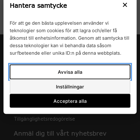
×
Hantera samtycke
Ladda ner figurer
För att ge den bästa upplevelsen använder vi
teknologier som cookies för att lagra och/eller få
åtkomst till enhetsinformation. Genom att samtycka till
dessa teknologier kan vi behandla data såsom
surfbeteende eller unika ID:n på denna webbplats.
Avvisa alla
Inställningar
c/o Enheten för forskning och utveckling
Avdelningen för hälso- och sjukvårdsstyrning
Acceptera alla
Region Skåne
291 89 Kristianstad
Tillgänglighetsredogörelse
Anmäl dig till vårt nyhetsbrev