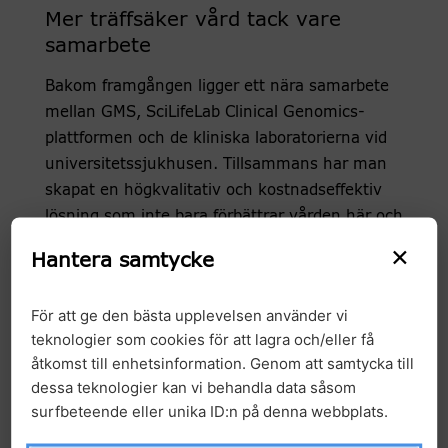
Mer träffsäker vård tack vare
samarbete
Bakom framgången ligger ett nära samarbete
mellan GMS, SciLifeLab Clinical Genomics-
plattformen och de kliniska laboratorierna vid
universitetssjukhusen. Tillsammans har man
skapat en högkvalitativ och kostnadseffektiv
lösning som inte bara förbättrar vården här och
nu, utan också banar väg för fortsatt
×
Hantera samtycke
utveckling inom precisionsmedicin.
– Genpanelen gör det möjligt att identifiera
För att ge den bästa upplevelsen använder vi
genetiska markörer som kan användas för mer
teknologier som cookies för att lagra och/eller få
åtkomst till enhetsinformation. Genom att samtycka till
precis diagnostik, behandlingsval och
dessa teknologier kan vi behandla data såsom
uppföljning för att upptäcka återfall i ett tidigt
surfbeteende eller unika ID:n på denna webbplats.
skede. Detta förbättrar vården avsevärt, säger
Vladimir Lazarevic, docent och överläkare i