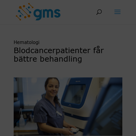
Skip
to
content
Hematologi
Blodcancerpatienter får
bättre behandling