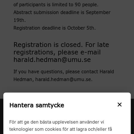
of participants is limited to 90 people.
Abstract submission deadline is September
19th.
Registration deadline is October 5th.
Registration is closed. For late
registrations, please e-mail
harald.hedman@umu.se
If you have questions, please contact Harald
Hedman, harald.hedman@umu.se.
×
Hantera samtycke
För att ge den bästa upplevelsen använder vi
teknologier som cookies för att lagra och/eller få