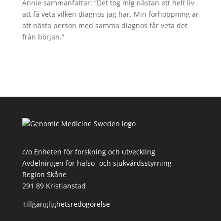
Annie sammanfattar: ”Det tog mig nästan ett helt liv
att få veta vilken diagnos jag har. Min förhoppning är
att nästa person med samma diagnos får veta det
från början.”
c/o Enheten för forskning och utveckling
Avdelningen för hälso- och sjukvårdsstyrning
Region Skåne
291 89 Kristianstad
Tillgänglighetsredogörelse