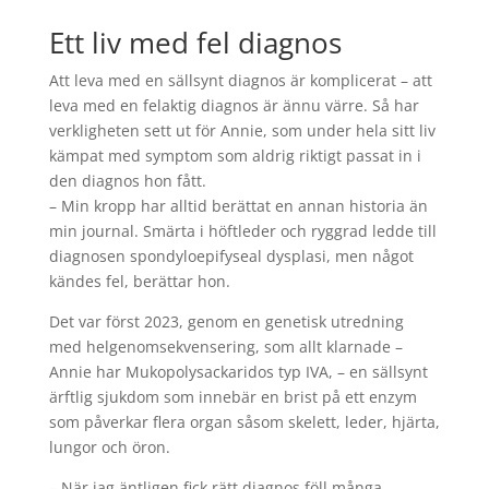
Ett liv med fel diagnos
Att leva med en sällsynt diagnos är komplicerat – att
leva med en felaktig diagnos är ännu värre. Så har
verkligheten sett ut för Annie, som under hela sitt liv
kämpat med symptom som aldrig riktigt passat in i
den diagnos hon fått.
– Min kropp har alltid berättat en annan historia än
min journal. Smärta i höftleder och ryggrad ledde till
diagnosen spondyloepifyseal dysplasi, men något
kändes fel, berättar hon.
Det var först 2023, genom en genetisk utredning
med helgenomsekvensering, som allt klarnade –
Annie har Mukopolysackaridos typ IVA, – en sällsynt
ärftlig sjukdom som innebär en brist på ett enzym
som påverkar flera organ såsom skelett, leder, hjärta,
lungor och öron.
– När jag äntligen fick rätt diagnos föll många