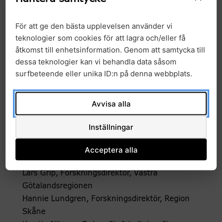
Mats Ulfendahl, Ordförande,
För att ge den bästa upplevelsen använder vi
Forskningsdirektör, Region Östergötland
teknologier som cookies för att lagra och/eller få
Diana Berggren, Forskningsdirektör, Umeå
åtkomst till enhetsinformation. Genom att samtycka till
universitet
dessa teknologier kan vi behandla data såsom
Mikael Wiberg, Forskningsdirektör, Region
surfbeteende eller unika ID:n på denna webbplats.
Västerbotten
Mats G Karlsson, Forskningsdirektör, Region
Avvisa alla
Örebro län
Andreas Muranyi Scheutz, Forskningsdirektör,
Inställningar
Region Uppsala
Jan Andersson, Forskningsdirektör, Region
Acceptera alla
Stockholm
Lars Grip, Forskningsdirektör, Västra
Götalandsregionen
Hannie Lundgren, Forskningsdirektör, Region
Skåne