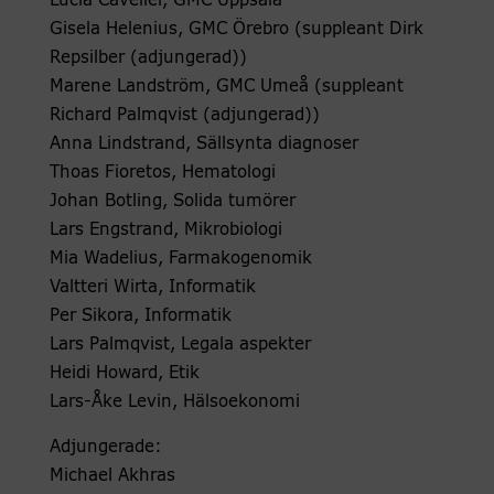
Lucia Cavelier, GMC Uppsala
Gisela Helenius, GMC Örebro (suppleant Dirk
Repsilber (adjungerad))
Marene Landström, GMC Umeå (suppleant
Richard Palmqvist (adjungerad))
Anna Lindstrand, Sällsynta diagnoser
Thoas Fioretos, Hematologi
Johan Botling, Solida tumörer
Lars Engstrand, Mikrobiologi
Mia Wadelius, Farmakogenomik
Valtteri Wirta, Informatik
Per Sikora, Informatik
Lars Palmqvist, Legala aspekter
Heidi Howard, Etik
Lars-Åke Levin, Hälsoekonomi
Adjungerade:
Michael Akhras