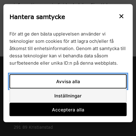
information, om individer behövs för att kunna
×
fortsätta att utveckla och implementera
Hantera samtycke
precisionsmedicin i sjukvården. Är du beredd
att dela personlig data för ett friskare liv för dig
För att ge den bästa upplevelsen använder vi
och dina medmänniskor?
teknologier som cookies för att lagra och/eller få
åtkomst till enhetsinformation. Genom att samtycka till
dessa teknologier kan vi behandla data såsom
surfbeteende eller unika ID:n på denna webbplats.
Avvisa alla
Inställningar
c/o Enheten för forskning och utveckling
Acceptera alla
Avdelningen för hälso- och sjukvårdsstyrning
Region Skåne
291 89 Kristianstad