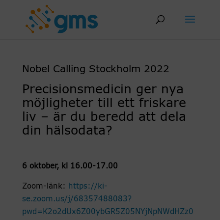
Skip
to
content
Nobel Calling Stockholm 2022
Precisionsmedicin ger nya
möjligheter till ett friskare
liv – är du beredd att dela
din hälsodata?
6 oktober, kl 16.00-17.00
Zoom-länk:
https://ki-
se.zoom.us/j/68357488083?
pwd=K2o2dUx6Z00ybGR5Z05NYjNpNWdHZz0