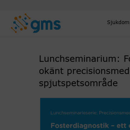
Skip
to
content
Sjukdom
Lunchseminarium: Fo
okänt precisionsmed
spjutspetsområde