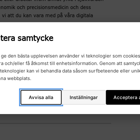
genomik och precisionsmedicin och dess
 vi att du kan vara med på våra digitala
tera samtycke
t ge den bästa upplevelsen använder vi teknologier som cookies
medicinskt spjutspetsområde
gra och/eller få åtkomst till enhetsinformation. Genom att samtyck
 obstetrik och gynekologi, institutionen för
teknologier kan vi behandla data såsom surfbeteende eller unik
min, Göteborgs universitet; överläkare,
nna webbplats.
sjukhuset, Göteborg.
Avvisa alla
Inställningar
Acceptera a
inska universitetssjukhuset