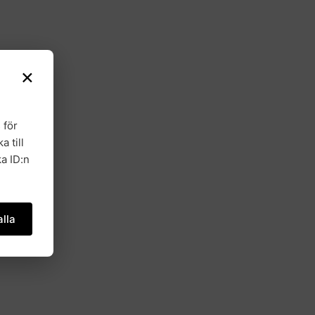
×
 för
a till
a ID:n
lla