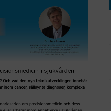
cisionsmedicin i sjukvården
in? Och vad den nya teknikutvecklingen innebär
ar inom cancer, sällsynta diagnoser, komplexa
narieserien om precisionsmedicin och dess
e eller arbetar inom annat yrke i sjukvården