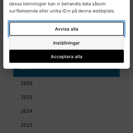
av hälsodata genom integrering av DIGITAL-
dessa teknologier kan vi behandla data såsom
projekten i Sverige” – sammanställning av
surfbeteende eller unika ID:n på denna webbplats.
expertisområden
Avvisa alla
Inställningar
Acceptera alla
Arkiv
2026
2025
2024
2023