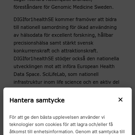
föreståndare för Genomic Medicine Sweden.
DIGIfor1healthSE kommer framöver att bidra
till nationell samordning för ökad användning
av hälsodata för excellent forskning, hållbar
precisionshälsa samt stärkt svensk
konkurrenskraft och attraktionskraft.
DIGIfor1healthSE stödjer också den nationella
utvecklingen mot att införa European Health
Data Space. SciLifeLab, som nationell
infrastruktur inom life science och en aktiv del
i dessa initiativ, koordinerar projektet.
×
Hantera samtycke
Läs hela nyheten från SciLifeLab
(på engelska).
För att ge den bästa upplevelsen använder vi
Länk:
teknologier som cookies för att lagra och/eller få
Förstudie “För effektivt och hållbart nyttjande
åtkomst till enhetsinformation. Genom att samtycka till