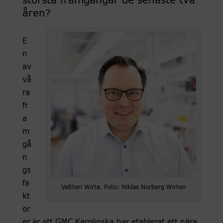
största framgångar de senaste två
åren?
E
n
av
vå
ra
fr
a
m
gå
n
gs
fa
Valtteri Wirta. Foto: Niklas Norberg Wirten
kt
or
er är att GMC Karolinska har etablerat ett nära