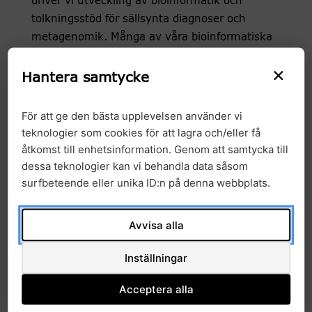
driver vi utveckling av bioinformatik och
tolkningsstöd för sällsynta diagnoser och
metagenomik. Många av våra bioinformatiska
analysverktyg är utvecklade i
×
programmeringsramverket Nextflow och
Hantera samtycke
användes idag lokalt, nationellt och även
internationellt. Inom cancerbioinformatiken
För att ge den bästa upplevelsen använder vi
har vi jobbat intensivt med utveckling av
teknologier som cookies för att lagra och/eller få
verktyg för identifiering av strukturell variation
åtkomst till enhetsinformation. Genom att samtycka till
och använder dessa verktyg i våra pågående
dessa teknologier kan vi behandla data såsom
surfbeteende eller unika ID:n på denna webbplats.
pilotprojekt med helgenomsekvensering.
En flaskhals vi ser idag är att endast knappt
Avvisa alla
hälften av patienterna inom sällsynta
diagnoser får en molekylär diagnos, vilket vi
Inställningar
tror åtminstone delvis beror på att vi inte ännu
kan den underliggande biologin tillräckligt bra.
Acceptera alla
För att accelerera identifieringen av nya