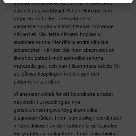
sjukdomsorsakande gener, har vi utvecklat
datadelningsverktyget PatientMatcher som
utgör en nod i den internationella
variantdelningen via MatchMaker Exchange
nätverket. Via detta nätverk hoppas vi
snabbare kunna identifiera andra kliniska
laboratorier i världen där man observerat en
liknande patient med sannolikt samma
muterade gen, och kan tillsammans arbeta för
att påvisa kopplingen mellan gen och
patientens sjukdom.
Vi ansvarar också för att koordinera arbetet
nationellt i utveckling av nya
gensekvenseringsverktyg inom olika
diagnosområden. Inom hematologi koordinerar
vi utvecklingen av den nationella genpanelen
för lymfatiska maligniteter. Inom mikrobiologi